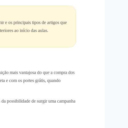
r e os principais tipos de artigos que
eriores ao início das aulas.
sição mais vantajosa do que a compra dos
a e com os portes grátis, quando
s da possibilidade de surgir uma campanha