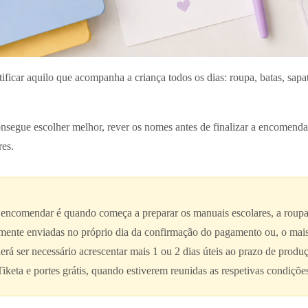
ificar aquilo que acompanha a criança todos os dias: roupa, batas, sapato
nsegue escolher melhor, rever os nomes antes de finalizar a encomenda
res.
 encomendar é quando começa a preparar os manuais escolares, a roupa 
nte enviadas no próprio dia da confirmação do pagamento ou, o mais ta
erá ser necessário acrescentar mais 1 ou 2 dias úteis ao prazo de prod
keta e portes grátis, quando estiverem reunidas as respetivas condiçõe