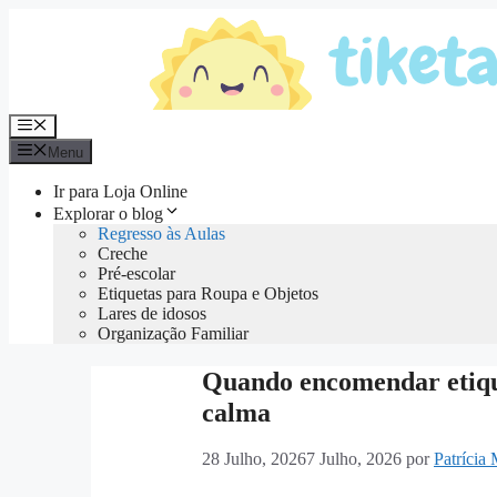
Saltar
para
o
conteúdo
Menu
Menu
Ir para Loja Online
Explorar o blog
Regresso às Aulas
Creche
Pré-escolar
Etiquetas para Roupa e Objetos
Lares de idosos
Organização Familiar
Quando encomendar etique
calma
28 Julho, 2026
7 Julho, 2026
por
Patrícia