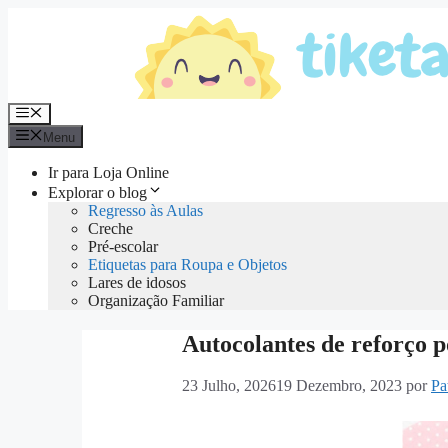
Saltar
para
o
conteúdo
Menu
Menu
Ir para Loja Online
Explorar o blog
Regresso às Aulas
Creche
Pré-escolar
Etiquetas para Roupa e Objetos
Lares de idosos
Organização Familiar
Autocolantes de reforço po
23 Julho, 2026
19 Dezembro, 2023
por
Pa