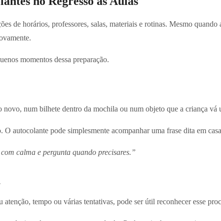
olantes no Regresso às Aulas
ções de horários, professores, salas, materiais e rotinas. Mesmo quando
novamente.
quenos momentos dessa preparação.
vo, num bilhete dentro da mochila ou num objeto que a criança vá uti
o. O autocolante pode simplesmente acompanhar uma frase dita em cas
i com calma e pergunta quando precisares.”
l
atenção, tempo ou várias tentativas, pode ser útil reconhecer esse pro