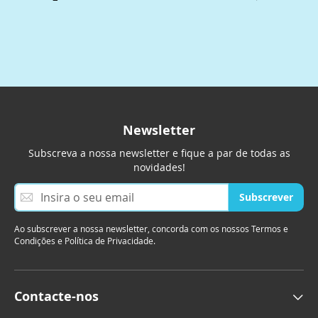
Newsletter
Subscreva a nossa newsletter e fique a par de todas as
novidades!
S
Subscrever
u
b
Ao subscrever a nossa newsletter, concorda com os nossos Termos e
s
Condições e Política de Privacidade.
c
r
e
v
Contacte-nos
a
a