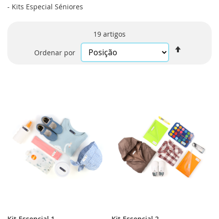
-
Kits Especial Séniores
19
artigos
Definir
Ordenar por
Ordenaçã
Decrescen
Kit Essencial 1
Kit Essencial 2