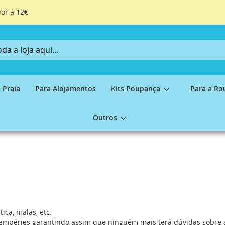
ior a 12€
 Praia
Para Alojamentos
Kits Poupança
Para a Ro
Outros
ica, malas, etc.
ntempéries garantindo assim que ninguém mais terá dúvidas sobre