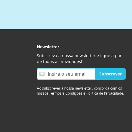
Newsletter
Subscreva a nossa newsletter e fique a par
de todas as novidades!
S
Subscrever
u
b
s
Ao subscrever a nossa newsletter, concorda com os
nossos Termos e Condições e Política de Privacidade.
c
r
e
v
a
a
n