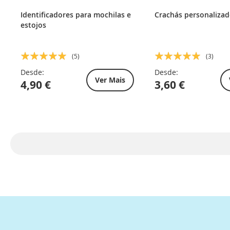
Identificadores para mochilas e
Crachás personaliza
estojos
Classificação:
Classificação:
(5)
(3)
100%
100%
Desde:
Desde:
Ver Mais
4,90 €
3,60 €