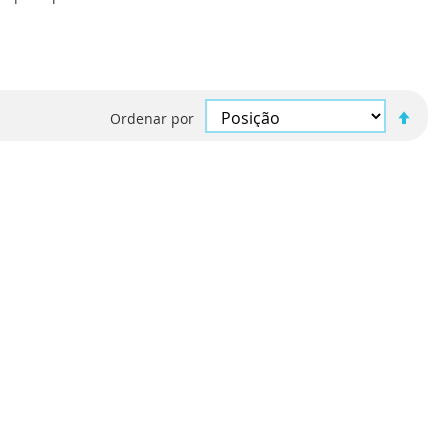
Defi
Ordenar por
Ord
Decr