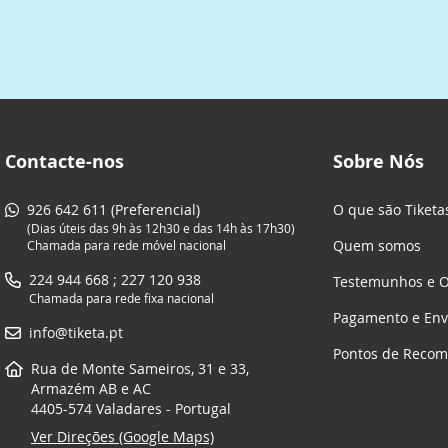
Contacte-nos
Sobre Nós
926 642 611 (Preferencial)
O que são Tiketa
(Dias úteis das 9h às 12h30 e das 14h às 17h30)
Quem somos
Chamada para rede móvel nacional
224 944 668 ; 227 120 938
Testemunhos e O
Chamada para rede fixa nacional
Pagamento e Env
info@tiketa.pt
Pontos de Reco
Rua de Monte Sameiros, 31 e 33,
Armazém AB e AC
4405-574 Valadares - Portugal
Ver Direções (Google Maps)