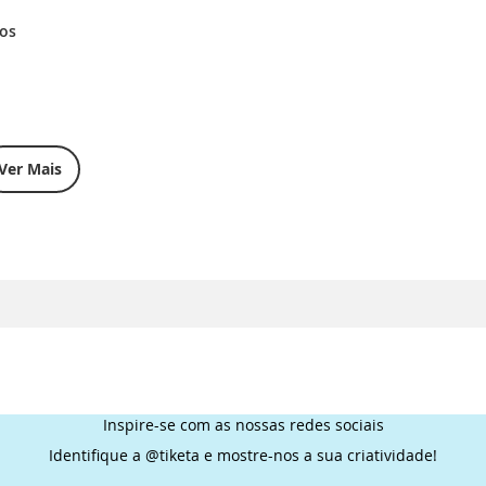
dos
Ver Mais
Inspire-se com as nossas redes sociais
Identifique a @tiketa e mostre-nos a sua criatividade!