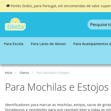
🚚 Portes Grátis, para Portugal, em encomendas de valor super
Ir
para
o
Conteúdo
Para Escola
Para Lares de Idosos
Para Acampamentos e
Início
Outros
Para Mochilas e Estojos
Para Mochilas e Estojos
Identificadores para marcar as mochilas, estojos, sacos de ginást
Duradouros e resistentes para que resistam bem a todas as i