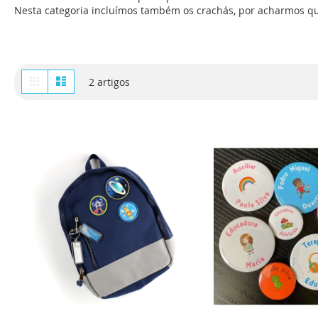
Nesta categoria incluímos também os crachás, por acharmos q
Ver
Grelha
Lista
2
artigos
como