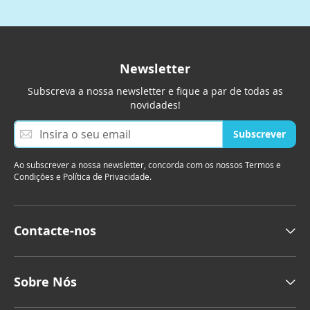
Newsletter
Subscreva a nossa newsletter e fique a par de todas as
novidades!
S
Subscrever
u
b
Ao subscrever a nossa newsletter, concorda com os nossos Termos e
s
Condições e Política de Privacidade.
c
r
e
v
Contacte-nos
a
a
n
o
Sobre Nós
s
s