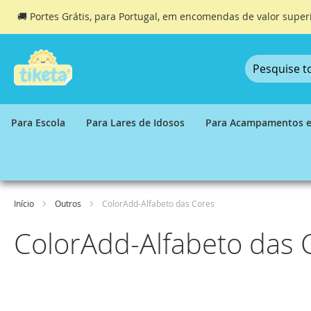
🚚 Portes Grátis, para Portugal, em encomendas de valor super
Ir
para
o
Conteúdo
Para Escola
Para Lares de Idosos
Para Acampamentos e
Início
Outros
ColorAdd-Alfabeto das Cores
ColorAdd-Alfabeto das 