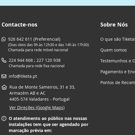
Contacte-nos
Sobre Nós
926 642 611 (Preferencial)
O que são Tiketa
(Dias úteis das 9h às 12h30 e das 14h às 17h30)
Quem somos
Chamada para rede móvel nacional
224 944 668 ; 227 120 938
Testemunhos e O
Chamada para rede fixa nacional
Pagamento e Env
info@tiketa.pt
Pontos de Reco
Rua de Monte Sameiros, 31 e 33,
Armazém AB e AC
4405-574 Valadares - Portugal
Ver Direções (Google Maps)
O atendimento ao público nas nossas
instalações tem que ser agendado por
marcação prévia em: