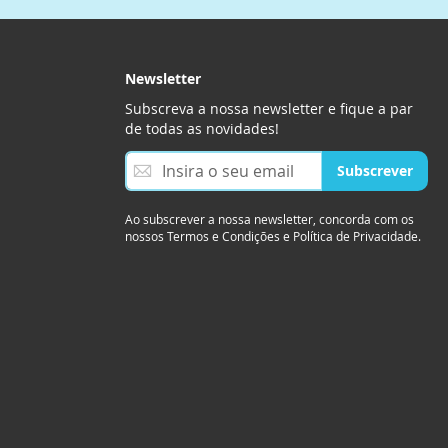
Newsletter
Subscreva a nossa newsletter e fique a par
de todas as novidades!
S
Subscrever
u
b
s
Ao subscrever a nossa newsletter, concorda com os
nossos Termos e Condições e Política de Privacidade.
c
r
e
v
a
a
n
o
s
s
a