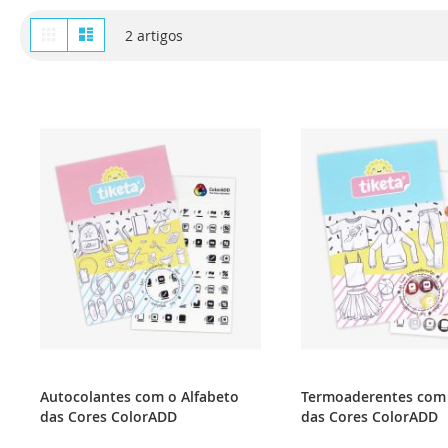
Ver
Grelha
Lista
2
artigos
como
Autocolantes com o Alfabeto
Termoaderentes com 
das Cores ColorADD
das Cores ColorADD