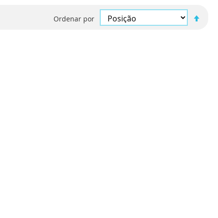
Defi
Ordenar por
Ord
Decr