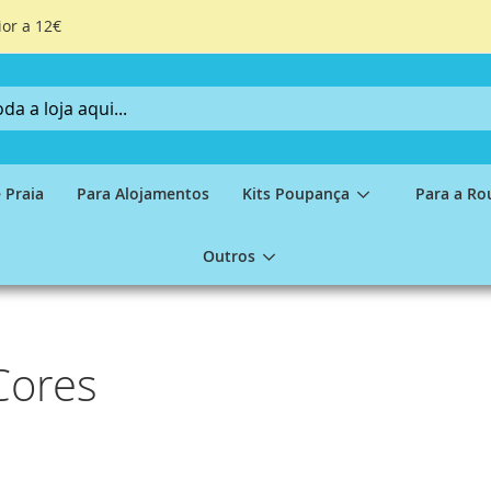
ior a 12€
 Praia
Para Alojamentos
Kits Poupança
Para a Ro
Outros
Cores