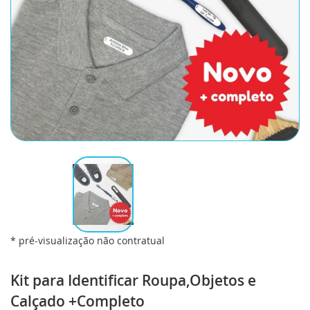
* pré-visualização não contratual
Saltar
para
Kit para Identificar Roupa,Objetos e
o
Calçado +Completo
início