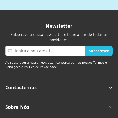
Newsletter
Subscreva a nossa newsletter e fique a par de todas as
novidades!
S
Subscrever
u
b
Ao subscrever a nossa newsletter, concorda com os nossos Termos e
s
Condições e Política de Privacidade.
c
r
e
v
Contacte-nos
a
a
n
o
Sobre Nós
s
s