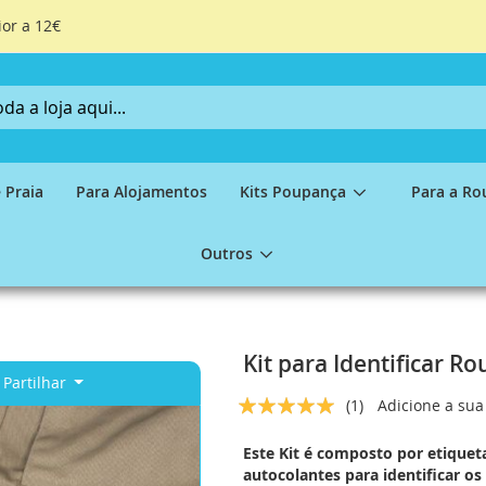
ior a 12€
 Praia
Para Alojamentos
Kits Poupança
Para a Ro
Outros
Kit para Identificar R
Partilhar
Classificação:
(1)
Adicione a sua
5
5
% of
Este Kit é composto por etiquet
autocolantes para identificar os