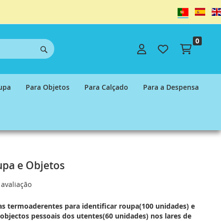
Idioma
0
Carrinh
upa
Para Objetos
Para Calçado
Para a Despensa
oupa e Objetos
 avaliação
as termoaderentes para identificar roupa(100 unidades) e
 objectos pessoais dos utentes(60 unidades) nos lares de