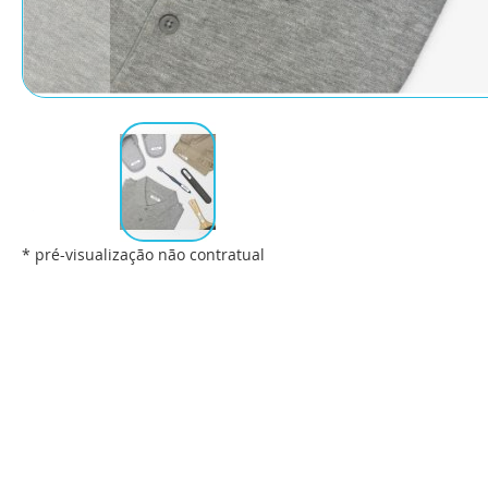
* pré-visualização não contratual
Saltar
para
o
início
da
Galeria
de
imagens