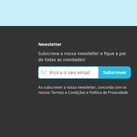
Newsletter
Subscreva a nossa newsletter e fique a par
de todas as novidades!
S
Subscrever
u
b
s
Ao subscrever a nossa newsletter, concorda com os
nossos Termos e Condições e Política de Privacidade.
c
r
e
v
a
a
n
o