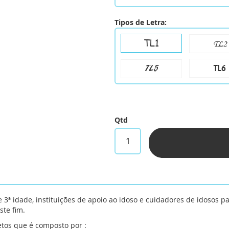
Tipos de Letra:
TL1
TL2
TL6
TL5
Qtd
3ª idade, instituições de apoio ao idoso e cuidadores de idosos pa
te fim.
etos que é composto por :