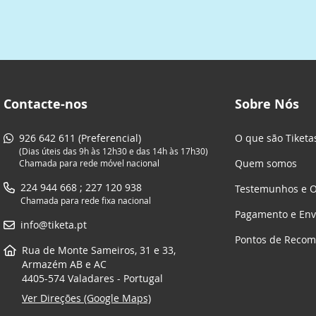
Contacte-nos
Sobre Nós
926 642 611 (Preferencial)
O que são Tiketa
(Dias úteis das 9h às 12h30 e das 14h às 17h30)
Quem somos
Chamada para rede móvel nacional
224 944 668 ; 227 120 938
Testemunhos e O
Chamada para rede fixa nacional
Pagamento e Env
info@tiketa.pt
Pontos de Reco
Rua de Monte Sameiros, 31 e 33,
Armazém AB e AC
4405-574 Valadares - Portugal
Ver Direções (Google Maps)