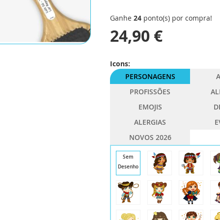
Ganhe
24
ponto(s) por compra!
24,90 €
Icons:
PERSONAGENS
A
PROFISSÕES
AL
EMOJIS
D
ALERGIAS
E
NOVOS 2026
Sem
Desenho