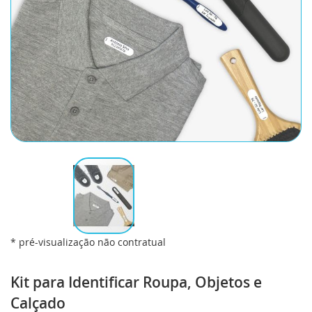
* pré-visualização não contratual
Saltar
para
Kit para Identificar Roupa, Objetos e
o
Calçado
início