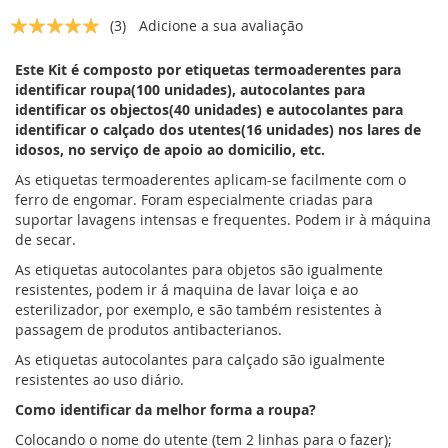
da
Classificação:
(3)
Adicione a sua avaliação
Galeria
5
5
% of
de
imagens
Este Kit é composto por etiquetas termoaderentes para
identificar roupa(100 unidades), autocolantes para
identificar os objectos(40 unidades) e autocolantes para
identificar o calçado dos utentes(16 unidades) nos lares de
idosos, no serviço de apoio ao domicilio, etc.
As etiquetas termoaderentes aplicam-se facilmente com o
ferro de engomar. Foram especialmente criadas para
suportar lavagens intensas e frequentes. Podem ir à máquina
de secar.
As etiquetas autocolantes para objetos são igualmente
resistentes, podem ir á maquina de lavar loiça e ao
esterilizador, por exemplo, e são também resistentes à
passagem de produtos antibacterianos.
As etiquetas autocolantes para calçado são igualmente
resistentes ao uso diário.
Como identificar da melhor forma a roupa?
Colocando o nome do utente (tem 2 linhas para o fazer);