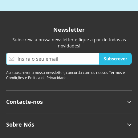
Newsletter
Subscreva a nossa newsletter e fique a par de todas as
novidades!
S
Subscrever
u
b
Ao subscrever a nossa newsletter, concorda com os nossos Termos e
s
Condições e Política de Privacidade.
c
r
e
v
Contacte-nos
a
a
n
o
Sobre Nós
s
s