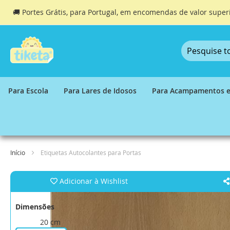
🚚 Portes Grátis, para Portugal, em encomendas de valor super
Ir
para
o
Conteúdo
Para Escola
Para Lares de Idosos
Para Acampamentos e
Início
Etiquetas Autocolantes para Portas
Saltar
Adicionar à Wishlist
para
o
final
Dimensões
da
20 cm
Galeria