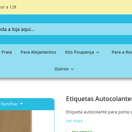
ior a 12€
 Praia
Para Alojamentos
Kits Poupança
Para a Ro
Outros
Etiquetas Autocolante
Partilhar
Etiqueta autocolante para porta
Ler mais