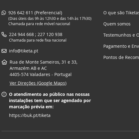
926 642 611 (Preferencial)
O que são Tiketa
(Dias úteis das 9h às 12h30 e das 14h às 17h30)
Quem somos
Chamada para rede móvel nacional
224 944 668 ; 227 120 938
Testemunhos e O
Chamada para rede fixa nacional
Pagamento e Env
info@tiketa.pt
Pontos de Reco
Rua de Monte Sameiros, 31 e 33,
Armazém AB e AC
4405-574 Valadares - Portugal
Ver Direções (Google Maps)
O atendimento ao público nas nossas
instalações tem que ser agendado por
marcação prévia em:
https://buk.pt/tiketa