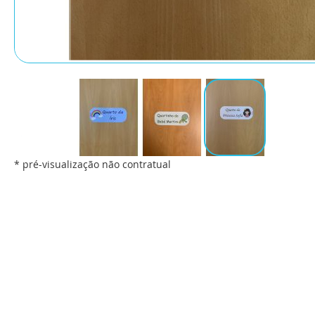
* pré-visualização não contratual
Saltar
para
o
início
da
Galeria
de
imagens