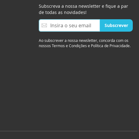
Subscreva a nossa newsletter e fique a par
de todas as novidades!
S
Subscrever
u
b
s
Ao subscrever a nossa newsletter, concorda com os
nossos Termos e Condições e Política de Privacidade.
c
r
e
v
a
a
n
o
s
s
a
N
e
w
s