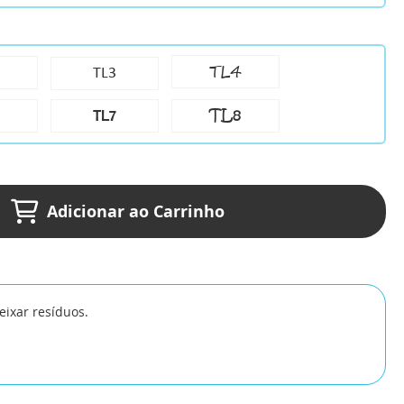
TL4
TL3
TL8
TL7
Adicionar ao Carrinho
eixar resíduos.