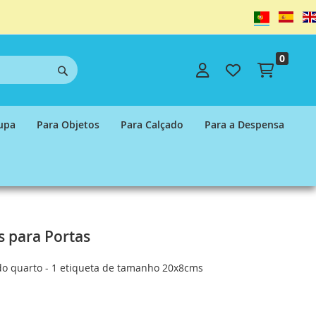
Idioma
0
Carrinh
upa
Para Objetos
Para Calçado
Para a Despensa
s para Portas
 do quarto - 1 etiqueta de tamanho 20x8cms