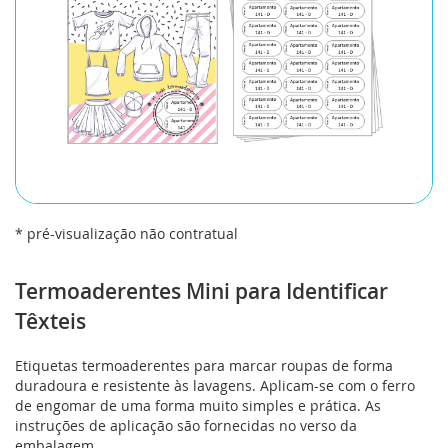
* pré-visualização não contratual
Saltar
para
Termoaderentes Mini para Identificar
o
Têxteis
início
da
Galeria
Etiquetas termoaderentes para marcar roupas de forma
de
duradoura e resistente às lavagens. Aplicam-se com o ferro
imagens
de engomar de uma forma muito simples e prática. As
instruções de aplicação são fornecidas no verso da
embalagem.