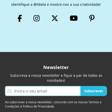
Identifique a @tiketa e mostre-nos a sua criatividade!
Newsletter
Subscreva a nossa newsletter e fique a par de todas as
novidades!
S
Subscrever
u
b
Ao subscrever a nossa newsletter, concorda com os nossos Termos e
s
Condições e Política de Privacidade.
c