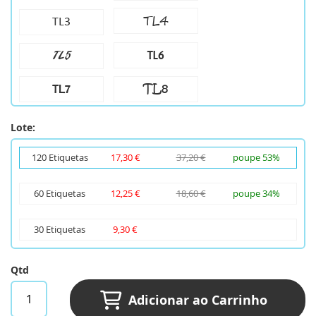
TL4
TL3
TL6
TL5
TL8
TL7
Lote:
120 Etiquetas
17,30 €
37,20 €
poupe 53%
60 Etiquetas
12,25 €
18,60 €
poupe 34%
30 Etiquetas
9,30 €
Qtd
Adicionar ao Carrinho