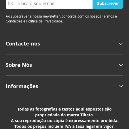
S
Subscrever
u
b
Ao subscrever a nossa newsletter, concorda com os nossos Termos e
s
Condições e Política de Privacidade.
c
r
e
v
Contacte-nos
a
a
n
o
Sobre Nós
s
s
a
Informações
N
e
w
s
Todas as fotografias e textos aqui expostos são
l
propriedade da marca Tiketa.
e
A sua reprodução ou cópia é expressamente proibida.
t
Todos os preços incluem IVA à taxa legal em vigor.
t