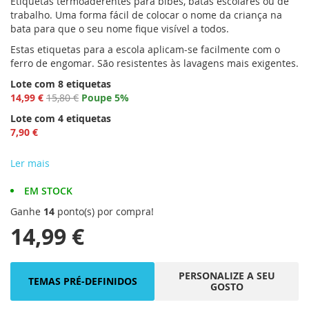
Etiquetas termoaderentes para bibes, batas escolares ou de
da
trabalho. Uma forma fácil de colocar o nome da criança na
Galeria
bata para que o seu nome fique visível a todos.
de
imagens
Estas etiquetas para a escola aplicam-se facilmente com o
ferro de engomar. São resistentes às lavagens mais exigentes.
Lote com 8 etiquetas
14,99 €
15,80 €
Poupe 5%
Lote com 4 etiquetas
7,90 €
Ler mais
EM STOCK
Ganhe
14
ponto(s) por compra!
14,99 €
PERSONALIZE A SEU
TEMAS PRÉ-DEFINIDOS
GOSTO