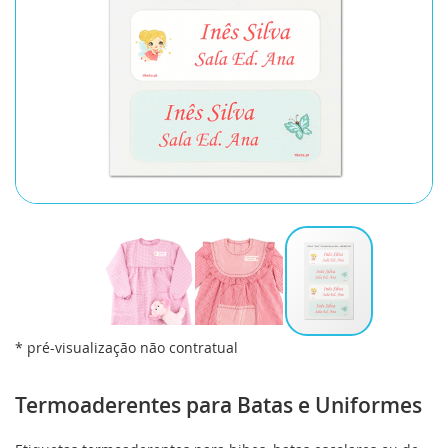
* pré-visualização não contratual
Saltar
para
Termoaderentes para Batas e Uniformes
o
início