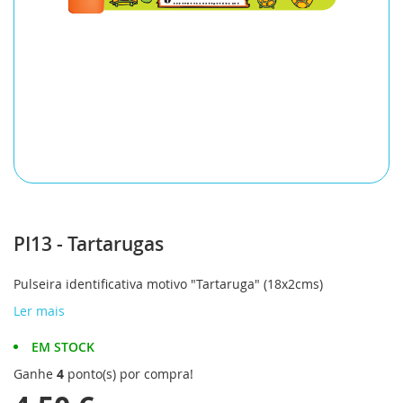
Saltar
para
PI13 - Tartarugas
o
início
da
Pulseira identificativa motivo "Tartaruga" (18x2cms)
Galeria
Ler mais
de
imagens
EM STOCK
Ganhe
4
ponto(s) por compra!