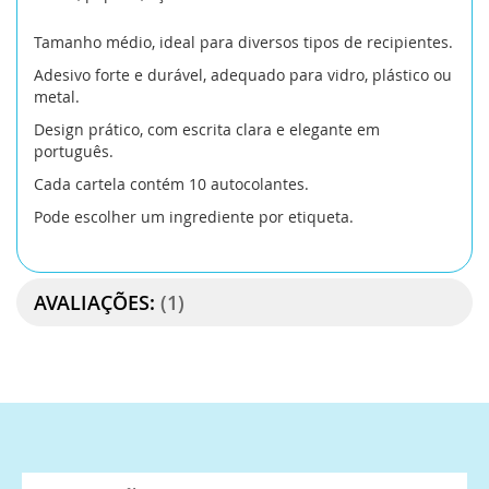
cravinho
cravinho (grão)
Tamanho médio, ideal para diversos tipos de recipientes.
cravinho (moído)
endro
Adesivo forte e durável, adequado para vidro, plástico ou
metal.
erva doce
erva doce (grão)
Design prático, com escrita clara e elegante em
português.
erva doce (moída)
ervas de provence
Cada cartela contém 10 autocolantes.
ervas finas
estragão
Pode escolher um ingrediente por etiqueta.
estrela de anis
flor de sal
AVALIAÇÕES:
1
funcho
gengibre
gengibre (moído)
hibisco
hortelã
lemon pepper
louro
louro (folha)