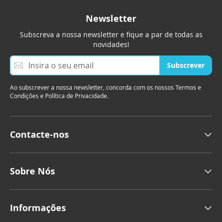
Newsletter
noz-moscada (moída)
óleo
Subscreva a nossa newsletter e fique a par de todas as
novidades!
orégãos
orégãos (folha)
S
Subscrever
orégãos (moído)
paprika
u
b
Ao subscrever a nossa newsletter, concorda com os nossos Termos e
s
pimenta
pimenta branca
Condições e Política de Privacidade.
c
r
pimenta branca (grão)
e
v
Contacte-nos
pimenta branca (moída)
a
a
n
pimenta calabresa
pimenta cayenne
o
Sobre Nós
s
pimenta da jamaica
s
a
Informações
pimenta da jamaica (grão)
N
e