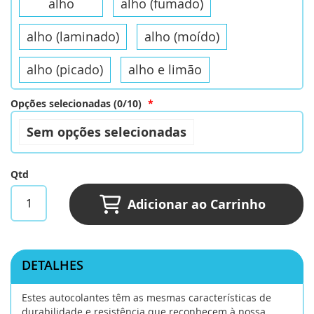
alho
alho (fumado)
alho (laminado)
alho (moído)
alho (picado)
alho e limão
aneto
azeite
Opções selecionadas
(
0
/
10
)
Sem opções selecionadas
azeite (para temperos)
baunilha
bicarbonato de sódio
caldo de (carne)
Qtd
caldo de (galinha)
caldo de (legumes)
Adicionar ao Carrinho
caldo de (marisco)
canela
DETALHES
canela (moída)
canela (pau)
Estes autocolantes têm as mesmas características de
cardamomo
cardamomo (grão)
durabilidade e resistência que reconhecem à nossa