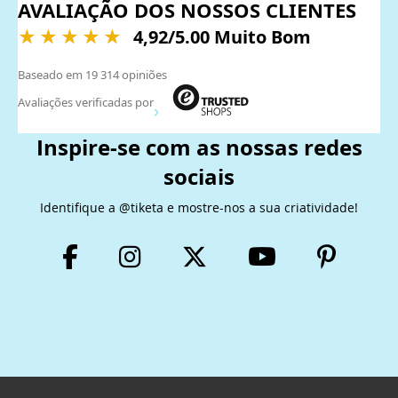
AVALIAÇÃO DOS NOSSOS CLIENTES
louro (moído)
manjericão
4,92
/5.00 Muito Bom
manjerona
manteiga
Baseado em
19 314
opiniões
Avaliações verificadas por
mistura de pimentas
Inspire-se com as nossas redes
mistura de pimentas (grão)
sociais
mistura de pimentas (moída)
Identifique a @tiketa e mostre-nos a sua criatividade!
mistura para grelhados
mistura para grelhados (carne)
mistura para grelhados (peixe)
mostarda
mostarda (grão)
noz-moscada
noz-moscada (grão)