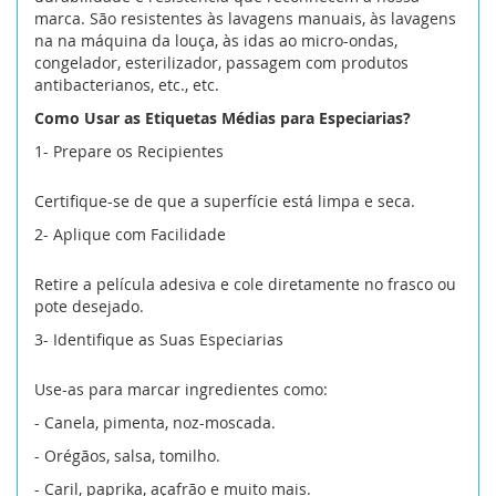
marca. São resistentes às lavagens manuais, às lavagens
cardamomo (moído)
caril
na na máquina da louça, às idas ao micro-ondas,
congelador, esterilizador, passagem com produtos
caril (folhas)
caril madras
antibacterianos, etc., etc.
Como Usar as Etiquetas Médias para Especiarias?
caril tandoori
cebola
1- Prepare os Recipientes
cebola (picada)
cebolinho
Certifique-se de que a superfície está limpa e seca.
2- Aplique com Facilidade
chimichurri
coentros
Retire a película adesiva e cole diretamente no frasco ou
coentros (folhas)
coentros (moidos)
pote desejado.
3- Identifique as Suas Especiarias
coentros (sementes)
colorau
Use-as para marcar ingredientes como:
cominho
cominho (grão)
- Canela, pimenta, noz-moscada.
cominho (moído)
cominhos
- Orégãos, salsa, tomilho.
- Caril, paprika, açafrão e muito mais.