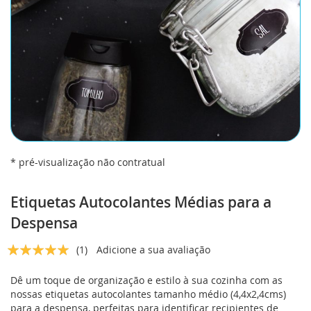
* pré-visualização não contratual
Saltar
para
Etiquetas Autocolantes Médias para a
o
Despensa
início
da
Classificação:
(1)
Adicione a sua avaliação
Galeria
5
5
% of
de
imagens
Dê um toque de organização e estilo à sua cozinha com as
nossas etiquetas autocolantes tamanho médio (4,4x2,4cms)
para a despensa, perfeitas para identificar recipientes de