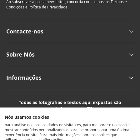
Ao subscrever a nossa newsletter, concorda com os nossos Termos e
s
Condições e Política de Privacidade.
c
r
e
v
Contacte-nos
a
a
n
o
Sobre Nós
s
s
a
Informações
N
e
w
s
Todas as fotografias e textos aqui expostos são
l
propriedade da marca Tiketa.
e
A sua reprodução ou cópia é expressamente proibida.
t
Nós usamos cookies
Todos os preços incluem IVA à taxa legal em vigor.
t
para análise dos nossos dados de visitantes, para melhorar o nosso site,
e
mostrar conteúdos personalizados e para lhe proporcionar uma óptima
r
experiência no site. Para mais informações sobre os cookies que
utilizamos, abra as configurações.