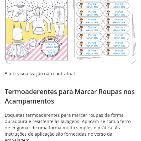
* pré-visualização não contratual
Saltar
para
Termoaderentes para Marcar Roupas nos
o
Acampamentos
início
da
Galeria
Etiquetas termoaderentes para marcar roupas de forma
de
duradoura e resistente às lavagens. Aplicam-se com o ferro
imagens
de engomar de uma forma muito simples e prática. As
instruções de aplicação são fornecidas no verso da
embalagem.