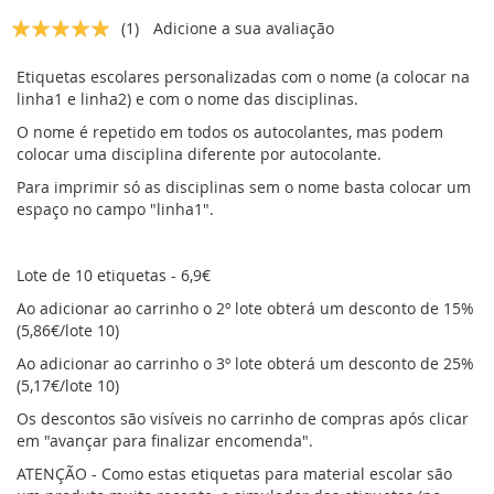
da
Classificação:
(1)
Adicione a sua avaliação
Galeria
5
5
% of
de
imagens
Etiquetas escolares personalizadas com o nome (a colocar na
linha1 e linha2) e com o nome das disciplinas.
O nome é repetido em todos os autocolantes, mas podem
colocar uma disciplina diferente por autocolante.
Para imprimir só as disciplinas sem o nome basta colocar um
espaço no campo "linha1".
Lote de 10 etiquetas - 6,9€
Ao adicionar ao carrinho o 2º lote obterá um desconto de 15%
(5,86€/lote 10)
Ao adicionar ao carrinho o 3º lote obterá um desconto de 25%
(5,17€/lote 10)
Os descontos são visíveis no carrinho de compras após clicar
em "avançar para finalizar encomenda".
ATENÇÃO - Como estas etiquetas para material escolar são