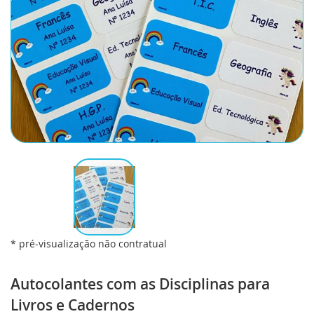
* pré-visualização não contratual
Saltar
para
Autocolantes com as Disciplinas para
o
Livros e Cadernos
início