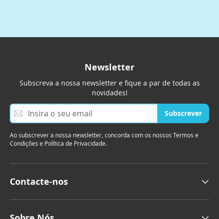
Newsletter
Subscreva a nossa newsletter e fique a par de todas as
novidades!
S
Subscrever
u
b
Ao subscrever a nossa newsletter, concorda com os nossos Termos e
s
Condições e Política de Privacidade.
c
r
e
v
Contacte-nos
a
a
n
o
Sobre Nós