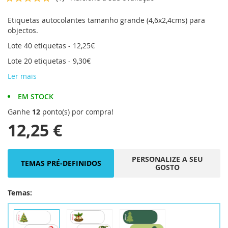
da
5
5
% of
Galeria
Etiquetas autocolantes tamanho grande (4,6x2,4cms) para
de
objectos.
imagens
Lote 40 etiquetas - 12,25€
Lote 20 etiquetas - 9,30€
Ler mais
EM STOCK
Ganhe
12
ponto(s) por compra!
12,25 €
PERSONALIZE A SEU
TEMAS PRÉ-DEFINIDOS
GOSTO
Temas: