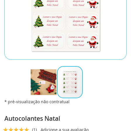
* pré-visualização não contratual
Saltar
para
Autocolantes Natal
o
início
Classificação:
(1)
Adicione a sua avaliação