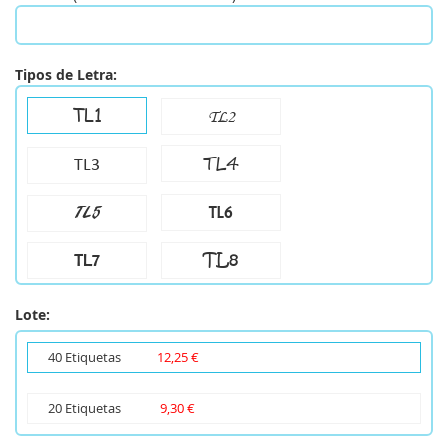
Tipos de Letra:
TL1
TL2
TL4
TL3
TL6
TL5
TL8
TL7
Lote:
40 Etiquetas
12,25 €
20 Etiquetas
9,30 €